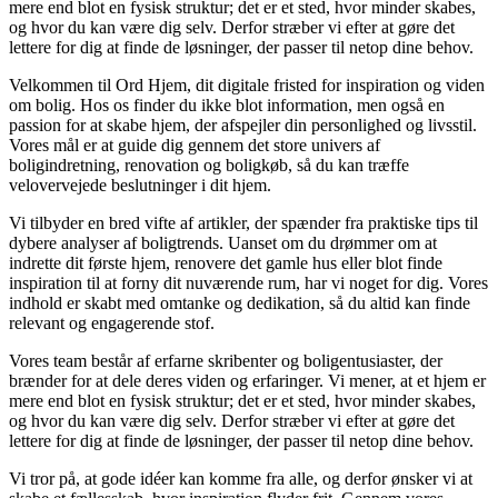
mere end blot en fysisk struktur; det er et sted, hvor minder skabes,
og hvor du kan være dig selv. Derfor stræber vi efter at gøre det
lettere for dig at finde de løsninger, der passer til netop dine behov.
Velkommen til Ord Hjem, dit digitale fristed for inspiration og viden
om bolig. Hos os finder du ikke blot information, men også en
passion for at skabe hjem, der afspejler din personlighed og livsstil.
Vores mål er at guide dig gennem det store univers af
boligindretning, renovation og boligkøb, så du kan træffe
velovervejede beslutninger i dit hjem.
Vi tilbyder en bred vifte af artikler, der spænder fra praktiske tips til
dybere analyser af boligtrends. Uanset om du drømmer om at
indrette dit første hjem, renovere det gamle hus eller blot finde
inspiration til at forny dit nuværende rum, har vi noget for dig. Vores
indhold er skabt med omtanke og dedikation, så du altid kan finde
relevant og engagerende stof.
Vores team består af erfarne skribenter og boligentusiaster, der
brænder for at dele deres viden og erfaringer. Vi mener, at et hjem er
mere end blot en fysisk struktur; det er et sted, hvor minder skabes,
og hvor du kan være dig selv. Derfor stræber vi efter at gøre det
lettere for dig at finde de løsninger, der passer til netop dine behov.
Vi tror på, at gode idéer kan komme fra alle, og derfor ønsker vi at