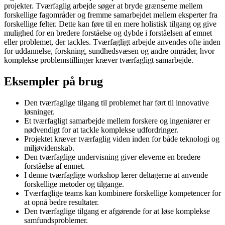
projekter. Tværfaglig arbejde søger at bryde grænserne mellem
forskellige fagområder og fremme samarbejdet mellem eksperter fra
forskellige felter. Dette kan føre til en mere holistisk tilgang og give
mulighed for en bredere forståelse og dybde i forståelsen af emnet
eller problemet, der tackles. Tværfagligt arbejde anvendes ofte inden
for uddannelse, forskning, sundhedsvæsen og andre områder, hvor
komplekse problemstillinger kræver tværfagligt samarbejde.
Eksempler på brug
Den tværfaglige tilgang til problemet har ført til innovative
løsninger.
Et tværfagligt samarbejde mellem forskere og ingeniører er
nødvendigt for at tackle komplekse udfordringer.
Projektet kræver tværfaglig viden inden for både teknologi og
miljøvidenskab.
Den tværfaglige undervisning giver eleverne en bredere
forståelse af emnet.
I denne tværfaglige workshop lærer deltagerne at anvende
forskellige metoder og tilgange.
Tværfaglige teams kan kombinere forskellige kompetencer for
at opnå bedre resultater.
Den tværfaglige tilgang er afgørende for at løse komplekse
samfundsproblemer.