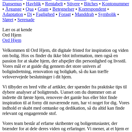
Dansemus
•
Havblik
•
Rentabelt
•
Stivere
•
Bitches
•
Kontonummer
•
Årgange
•
Qua
•
Gram
•
Betegnelser
•
Korrespondent
•
Adaptation
•
Di
•
Faglighed
•
Foragt
•
Manddrab
•
Symbolik
•
Sløret
•
Serenade
Lær os at kende
Ord Hjem
Ord Hjem
Velkommen til Ord Hjem, dit digitale fristed for inspiration og viden
om bolig. Hos os finder du ikke blot information, men også en
passion for at skabe hjem, der afspejler din personlighed og livsstil.
Vores mål er at guide dig gennem det store univers af
boligindretning, renovation og boligkøb, så du kan træffe
velovervejede beslutninger i dit hjem.
Vi tilbyder en bred vifte af artikler, der spænder fra praktiske tips til
dybere analyser af boligtrends. Uanset om du drømmer om at
indrette dit første hjem, renovere det gamle hus eller blot finde
inspiration til at forny dit nuværende rum, har vi noget for dig. Vores
indhold er skabt med omtanke og dedikation, så du altid kan finde
relevant og engagerende stof.
Vores team består af erfarne skribenter og boligentusiaster, der
brænder for at dele deres viden og erfaringer. Vi mener, at et hjem er