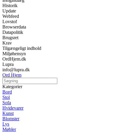
Blogindlæg
Historik
Update
Webfeed
Lovstof
Browserdata
Datapolitik
Brugsret
Krav
Tilgængeligt indhold
Miljøhensyn
OrdHjem.dk
Lupra
info@lupra.dk
Ord Hjem
Kategorier
Bord
Stol
Sofa
Hvidevarer
Kunst
Blomster
Lys
Møbler