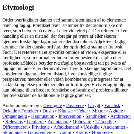
Etymologi
Ordet tværfaglig er dannet ved sammensætningen af to elementer:
tvær- og faglig. Præfikset tvær- stammer fra det oldnordiske orð
tverr, som betyder på tværs af eller vinkelret på. Det refererer til en
handling eller en tilstand, der foregår på tværs af eller skærer
igennem forskellige fagområder eller discipliner. Adjektivet faglig
kommer fra det danske ord fag, der oprindeligt stammer fra tysk
Fach. Det refererer til et specifikt område af viden, ekspertise eller
færdigheder, som normalt er inden for en bestemt disciplin eller
profession.Således betyder tværfaglig bogstaveligt talt på tværs af
faglige områder eller der involverer flere forskellige fagområder. Det
antyder en tilgang eller en tilstand, hvor forskellige faglige
perspektiver, metoder eller viden kombineres og integreres for at
tackle komplekse problemer eller udfordringer. En tværfaglig tilgang
kan bidrage til en bredere forståelse og løsning af problemstillinger,
der overskrider de traditionelle faglige grænser.
Andre populære ord:
Divergere
•
Passivere
•
Utrygt
•
Fanatisk
•
Dekade
•
Forælder
•
Dusin
•
Klunser
•
Felter
•
Mixtur
•
Agitere
•
Omgængelig
•
Kapitulation
•
Intervention
•
Sandheden
•
Artdirector
•
Relevans
•
Genfærd
•
Adaptation
•
Opbevare
•
Tålmodig
•
Differentieret
•
Privilegie
•
Afholdsmand
•
Udskille
•
Anciennitet
•
Skråninger
•
Transcendere
•
Tyranni
•
Brams
•
Honorere
•