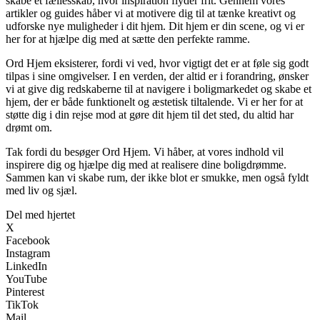
skabe et fællesskab, hvor inspiration flyder frit. Gennem vores
artikler og guides håber vi at motivere dig til at tænke kreativt og
udforske nye muligheder i dit hjem. Dit hjem er din scene, og vi er
her for at hjælpe dig med at sætte den perfekte ramme.
Ord Hjem eksisterer, fordi vi ved, hvor vigtigt det er at føle sig godt
tilpas i sine omgivelser. I en verden, der altid er i forandring, ønsker
vi at give dig redskaberne til at navigere i boligmarkedet og skabe et
hjem, der er både funktionelt og æstetisk tiltalende. Vi er her for at
støtte dig i din rejse mod at gøre dit hjem til det sted, du altid har
drømt om.
Tak fordi du besøger Ord Hjem. Vi håber, at vores indhold vil
inspirere dig og hjælpe dig med at realisere dine boligdrømme.
Sammen kan vi skabe rum, der ikke blot er smukke, men også fyldt
med liv og sjæl.
Del med hjertet
X
Facebook
Instagram
LinkedIn
YouTube
Pinterest
TikTok
Mail