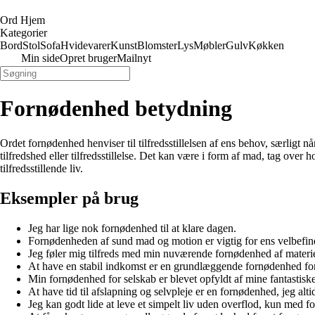
Ord Hjem
Kategorier
Bord
Stol
Sofa
Hvidevarer
Kunst
Blomster
Lys
Møbler
Gulv
Køkken
Min side
Opret bruger
Mailnyt
Fornødenhed betydning
Ordet fornødenhed henviser til tilfredsstillelsen af ens behov, særligt 
tilfredshed eller tilfredsstillelse. Det kan være i form af mad, tag over
tilfredsstillende liv.
Eksempler på brug
Jeg har lige nok fornødenhed til at klare dagen.
Fornødenheden af sund mad og motion er vigtig for ens velbefi
Jeg føler mig tilfreds med min nuværende fornødenhed af materiel
At have en stabil indkomst er en grundlæggende fornødenhed for
Min fornødenhed for selskab er blevet opfyldt af mine fantastisk
At have tid til afslapning og selvpleje er en fornødenhed, jeg altid
Jeg kan godt lide at leve et simpelt liv uden overflod, kun med 