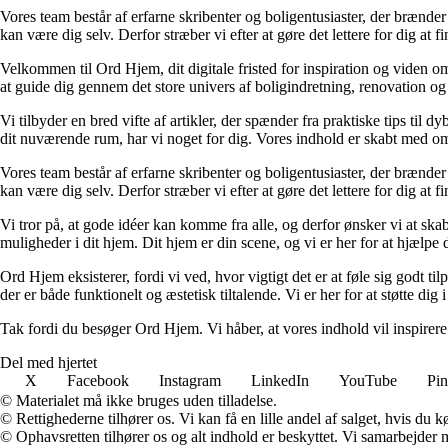
Vores team består af erfarne skribenter og boligentusiaster, der brænder 
kan være dig selv. Derfor stræber vi efter at gøre det lettere for dig at f
Velkommen til Ord Hjem, dit digitale fristed for inspiration og viden om
at guide dig gennem det store univers af boligindretning, renovation og
Vi tilbyder en bred vifte af artikler, der spænder fra praktiske tips til 
dit nuværende rum, har vi noget for dig. Vores indhold er skabt med om
Vores team består af erfarne skribenter og boligentusiaster, der brænder 
kan være dig selv. Derfor stræber vi efter at gøre det lettere for dig at f
Vi tror på, at gode idéer kan komme fra alle, og derfor ønsker vi at skab
muligheder i dit hjem. Dit hjem er din scene, og vi er her for at hjælpe
Ord Hjem eksisterer, fordi vi ved, hvor vigtigt det er at føle sig godt ti
der er både funktionelt og æstetisk tiltalende. Vi er her for at støtte dig 
Tak fordi du besøger Ord Hjem. Vi håber, at vores indhold vil inspirer
Del med hjertet
X
Facebook
Instagram
LinkedIn
YouTube
Pin
© Materialet må ikke bruges uden tilladelse.
© Rettighederne tilhører os. Vi kan få en lille andel af salget, hvis du
© Ophavsretten tilhører os og alt indhold er beskyttet. Vi samarbejder 