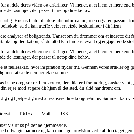
for at dele deres viden og erfaringer. Vi mener, at et hjem er mere end b
inde de løsninger, der passer til netop dine behov.
 bolig. Hos os finder du ikke blot information, men også en passion for 
 boligkøb, så du kan træffe velovervejede beslutninger i dit hjem.
dybere analyser af boligtrends. Uanset om du drømmer om at indrette dit fø
tanke og dedikation, så du altid kan finde relevant og engagerende stof
for at dele deres viden og erfaringer. Vi mener, at et hjem er mere end b
inde de løsninger, der passer til netop dine behov.
e et fællesskab, hvor inspiration flyder frit. Gennem vores artikler og g
 dig med at sætte den perfekte ramme.
lpas i sine omgivelser. I en verden, der altid er i forandring, ønsker vi a
i din rejse mod at gøre dit hjem til det sted, du altid har drømt om.
e dig og hjælpe dig med at realisere dine boligdrømme. Sammen kan vi s
terest
TikTok
Mail
RSS
 køber via links på denne hjemmeside.
med udvalgte partnere og kan modtage provision ved køb foretaget gennem