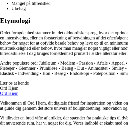
Mangel på tilfredshed
Ubehag
Etymologi
Ordet fornødenhed stammer fra det oldnordiske sprog, hvor det oprindelig
en intensivering eller en forstærkning af betydningen af det efterfølgende
behov for noget for at opfylde basale behov og leve op til en minimumsst
utilstrækkelighed eller behov, hvor man mangler noget vigtigt eller nø
tilfredsstillelse.I dag bruges fornødenhed primært i ældre litteratur
Andre populære ord:
Jubilæum
•
Medlem
•
Passion
•
Aftale
•
Appeal
Plebejer
•
Glemmer
•
Prunkløse
•
Belæg
•
Dut
•
Animositet
•
Smiley
•
Elastisk
•
Indvending
•
Bon
•
Besøg
•
Endoskopi
•
Poleposition
•
Simi
Lær os at kende
Ord Hjem
Ord Hjem
Velkommen til Ord Hjem, dit digitale fristed for inspiration og viden om
at guide dig gennem det store univers af boligindretning, renovation og
Vi tilbyder en bred vifte af artikler, der spænder fra praktiske tips til 
dit nuværende rum, har vi noget for dig. Vores indhold er skabt med om