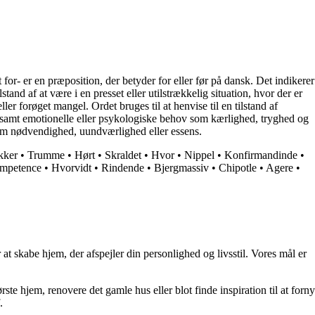
for- er en præposition, der betyder for eller før på dansk. Det indikerer
tand af at være i en presset eller utilstrækkelig situation, hvor der er
r forøget mangel. Ordet bruges til at henvise til en tilstand af
j, samt emotionelle eller psykologiske behov som kærlighed, tryghed og
som nødvendighed, uundværlighed eller essens.
kker
•
Trumme
•
Hørt
•
Skraldet
•
Hvor
•
Nippel
•
Konfirmandinde
•
mpetence
•
Hvorvidt
•
Rindende
•
Bjergmassiv
•
Chipotle
•
Agere
•
at skabe hjem, der afspejler din personlighed og livsstil. Vores mål er
rste hjem, renovere det gamle hus eller blot finde inspiration til at forny
.