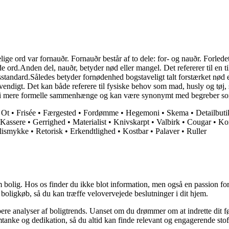
e ord var fornauðr. Fornauðr består af to dele: for- og nauðr. Forledet 
 ord.Anden del, nauðr, betyder nød eller mangel. Det refererer til en tils
andard.Således betyder fornødenhed bogstaveligt talt forstærket nød elle
dvendigt. Det kan både referere til fysiske behov som mad, husly og tø
 eller i mere formelle sammenhænge og kan være synonymt med begreber 
•
Ot
•
Frisée
•
Færgested
•
Fordømme
•
Hegemoni
•
Skema
•
Detailbuti
Kassere
•
Gerrighed
•
Materialist
•
Knivskarpt
•
Valbirk
•
Cougar
•
Ko
lismykke
•
Retorisk
•
Erkendtlighed
•
Kostbar
•
Palaver
•
Ruller
 bolig. Hos os finder du ikke blot information, men også en passion for 
 boligkøb, så du kan træffe velovervejede beslutninger i dit hjem.
dybere analyser af boligtrends. Uanset om du drømmer om at indrette dit fø
tanke og dedikation, så du altid kan finde relevant og engagerende stof