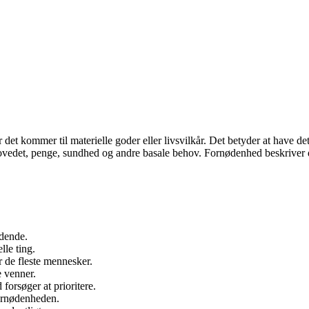
når det kommer til materielle goder eller livsvilkår. Det betyder at have
 hovedet, penge, sundhed og andre basale behov. Fornødenhed beskriver der
ndende.
le ting.
 de fleste mennesker.
e venner.
 forsøger at prioritere.
fornødenheden.