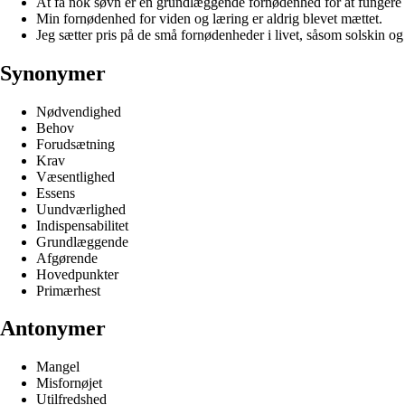
At få nok søvn er en grundlæggende fornødenhed for at fungere o
Min fornødenhed for viden og læring er aldrig blevet mættet.
Jeg sætter pris på de små fornødenheder i livet, såsom solskin o
Synonymer
Nødvendighed
Behov
Forudsætning
Krav
Væsentlighed
Essens
Uundværlighed
Indispensabilitet
Grundlæggende
Afgørende
Hovedpunkter
Primærhest
Antonymer
Mangel
Misfornøjet
Utilfredshed