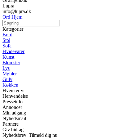
OrdHjem.dk
Lupra
info@lupra.dk
Ord Hjem
Kategorier
Bord
Stol
Sofa
Hvidevarer
Kunst
Blomster
Lys
Møbler
Gulv
Køkken
Hvem er vi
Henvendelse
Presseinfo
Annoncer
Min adgang
Nyhedsmail
Partnere
Giv bidrag
Nyhedsbrev: Tilmeld dig nu