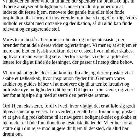
Vi tilbyder en bred vifte af artikler, der spænder fra praktiske tips til
dybere analyser af boligtrends. Uanset om du drømmer om at
indrette dit første hjem, renovere det gamle hus eller blot finde
inspiration til at forny dit nuværende rum, har vi noget for dig. Vores
indhold er skabt med omtanke og dedikation, så du altid kan finde
relevant og engagerende stof.
Vores team består af erfarne skribenter og boligentusiaster, der
brænder for at dele deres viden og erfaringer. Vi mener, at et hjem er
mere end blot en fysisk struktur; det er et sted, hvor minder skabes,
og hvor du kan være dig selv. Derfor stræber vi efter at gøre det
lettere for dig at finde de løsninger, der passer til netop dine behov.
Vi tror på, at gode idéer kan komme fra alle, og derfor ønsker vi at
skabe et fællesskab, hvor inspiration flyder frit. Gennem vores
artikler og guides håber vi at motivere dig til at tænke kreativt og
udforske nye muligheder i dit hjem. Dit hjem er din scene, og vi er
her for at hjælpe dig med at sætte den perfekte ramme.
Ord Hjem eksisterer, fordi vi ved, hvor vigtigt det er at føle sig godt
tilpas i sine omgivelser. I en verden, der altid er i forandring, ønsker
vi at give dig redskaberne til at navigere i boligmarkedet og skabe et
hjem, der er både funktionelt og æstetisk tiltalende. Vi er her for at
støtte dig i din rejse mod at gøre dit hjem til det sted, du altid har
drømt om.