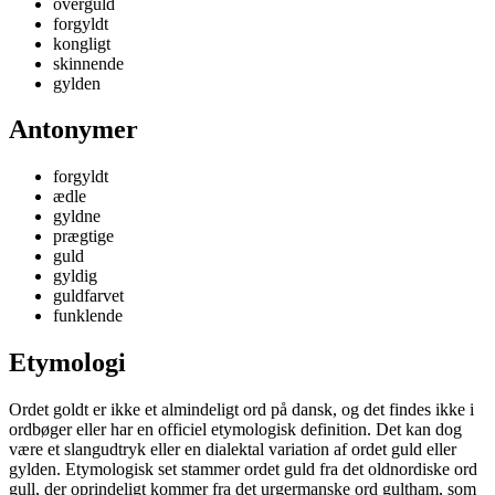
overguld
forgyldt
kongligt
skinnende
gylden
Antonymer
forgyldt
ædle
gyldne
prægtige
guld
gyldig
guldfarvet
funklende
Etymologi
Ordet goldt er ikke et almindeligt ord på dansk, og det findes ikke i
ordbøger eller har en officiel etymologisk definition. Det kan dog
være et slangudtryk eller en dialektal variation af ordet guld eller
gylden. Etymologisk set stammer ordet guld fra det oldnordiske ord
gull, der oprindeligt kommer fra det urgermanske ord gultham, som