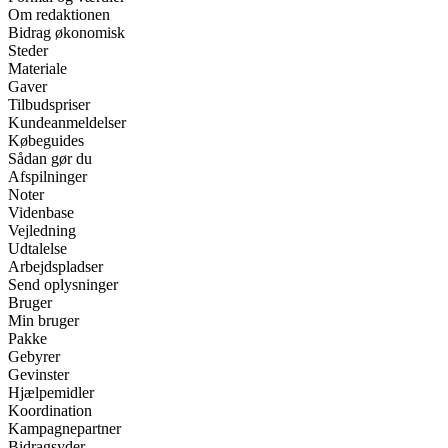
Om redaktionen
Bidrag økonomisk
Steder
Materiale
Gaver
Tilbudspriser
Kundeanmeldelser
Købeguides
Sådan gør du
Afspilninger
Noter
Videnbase
Vejledning
Udtalelse
Arbejdspladser
Send oplysninger
Bruger
Min bruger
Pakke
Gebyrer
Gevinster
Hjælpemidler
Koordination
Kampagnepartner
Bidragsyder