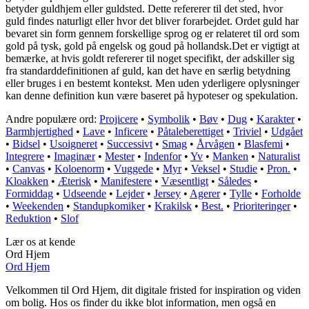
betyder guldhjem eller guldsted. Dette refererer til det sted, hvor
guld findes naturligt eller hvor det bliver forarbejdet. Ordet guld har
bevaret sin form gennem forskellige sprog og er relateret til ord som
gold på tysk, gold på engelsk og goud på hollandsk.Det er vigtigt at
bemærke, at hvis goldt refererer til noget specifikt, der adskiller sig
fra standarddefinitionen af guld, kan det have en særlig betydning
eller bruges i en bestemt kontekst. Men uden yderligere oplysninger
kan denne definition kun være baseret på hypoteser og spekulation.
Andre populære ord:
Projicere
•
Symbolik
•
Bøv
•
Dug
•
Karakter
•
Barmhjertighed
•
Lave
•
Inficere
•
Påtaleberettiget
•
Triviel
•
Udgået
•
Bidsel
•
Usoigneret
•
Successivt
•
Smag
•
Årvågen
•
Blasfemi
•
Integrere
•
Imaginær
•
Mester
•
Indenfor
•
Yv
•
Manken
•
Naturalist
•
Canvas
•
Koloenorm
•
Vuggede
•
Myr
•
Veksel
•
Studie
•
Pron.
•
Kloakken
•
Æterisk
•
Manifestere
•
Væsentligt
•
Således
•
Formiddag
•
Udseende
•
Lejder
•
Jersey
•
Agerer
•
Tylle
•
Forholde
•
Weekenden
•
Standupkomiker
•
Krakilsk
•
Best.
•
Prioriteringer
•
Reduktion
•
Slof
Lær os at kende
Ord Hjem
Ord Hjem
Velkommen til Ord Hjem, dit digitale fristed for inspiration og viden
om bolig. Hos os finder du ikke blot information, men også en