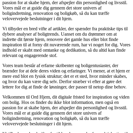
passion for at skabe hjem, der afspejler din personlighed og livsstil.
Vores mål er at guide dig gennem det store univers af
boligindretning, renovation og boligkøb, så du kan træffe
velovervejede beslutninger i dit hjem.
Vi tilbyder en bred vifte af artikler, der spænder fra praktiske tips til
dybere analyser af boligtrends. Uanset om du drømmer om at
indrette dit første hjem, renovere det gamle hus eller blot finde
inspiration til at forny dit nuværende rum, har vi noget for dig. Vores
indhold er skabt med omtanke og dedikation, så du altid kan finde
relevant og engagerende stof.
Vores team består af erfarne skribenter og boligentusiaster, der
brænder for at dele deres viden og erfaringer. Vi mener, at et hjem er
mere end blot en fysisk struktur; det er et sted, hvor minder skabes,
og hvor du kan være dig selv. Derfor stræber vi efter at gøre det
lettere for dig at finde de løsninger, der passer til netop dine behov.
Velkommen til Ord Hjem, dit digitale fristed for inspiration og viden
om bolig. Hos os finder du ikke blot information, men også en
passion for at skabe hjem, der afspejler din personlighed og livsstil.
Vores mål er at guide dig gennem det store univers af
boligindretning, renovation og boligkøb, så du kan træffe
velovervejede beslutninger i dit hjem.