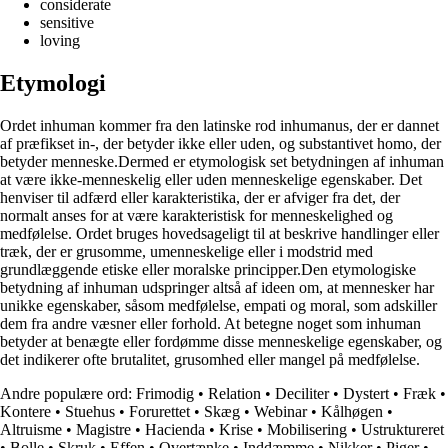
considerate
sensitive
loving
Etymologi
Ordet inhuman kommer fra den latinske rod inhumanus, der er dannet
af præfikset in-, der betyder ikke eller uden, og substantivet homo, der
betyder menneske.Dermed er etymologisk set betydningen af inhuman
at være ikke-menneskelig eller uden menneskelige egenskaber. Det
henviser til adfærd eller karakteristika, der er afviger fra det, der
normalt anses for at være karakteristisk for menneskelighed og
medfølelse. Ordet bruges hovedsageligt til at beskrive handlinger eller
træk, der er grusomme, umenneskelige eller i modstrid med
grundlæggende etiske eller moralske principper.Den etymologiske
betydning af inhuman udspringer altså af ideen om, at mennesker har
unikke egenskaber, såsom medfølelse, empati og moral, som adskiller
dem fra andre væsner eller forhold. At betegne noget som inhuman
betyder at benægte eller fordømme disse menneskelige egenskaber, og
det indikerer ofte brutalitet, grusomhed eller mangel på medfølelse.
Andre populære ord:
Frimodig
•
Relation
•
Deciliter
•
Dystert
•
Fræk
•
Kontere
•
Stuehus
•
Forurettet
•
Skæg
•
Webinar
•
Kålhøgen
•
Altruisme
•
Magistre
•
Hacienda
•
Krise
•
Mobilisering
•
Ustruktureret
•
Bolle
•
Skruk
•
Effen
•
Overtænke
•
Inddæmme
•
Nikker
•
Piger
•