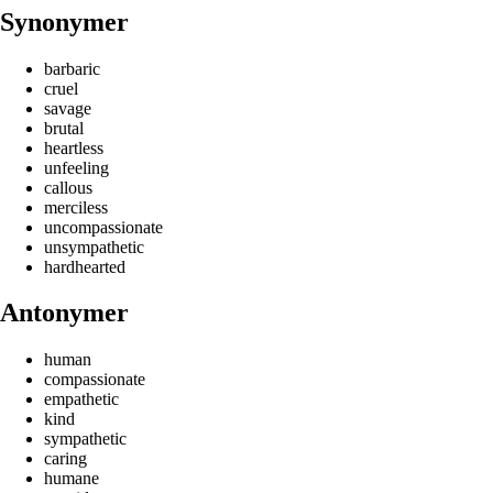
Synonymer
barbaric
cruel
savage
brutal
heartless
unfeeling
callous
merciless
uncompassionate
unsympathetic
hardhearted
Antonymer
human
compassionate
empathetic
kind
sympathetic
caring
humane