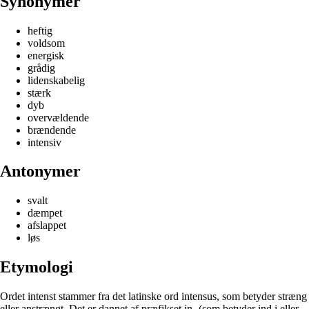
Synonymer
heftig
voldsom
energisk
grådig
lidenskabelig
stærk
dyb
overvældende
brændende
intensiv
Antonymer
svalt
dæmpet
afslappet
løs
Etymologi
Ordet intenst stammer fra det latinske ord intensus, som betyder stræng
eller anstrængt. Det er dannet af præfikset in- (som betyder ind i eller