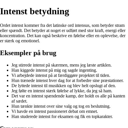
Intenst betydning
Ordet intenst kommer fra det latinske ord intensus, som betyder stram
eller spændt. Det betyder at noget er udført med stor kraft, energi eller
koncentration. Det kan også beskrive en følelse eller en oplevelse, der
er stærk og emotionel.
Eksempler på brug
Jeg stirrede intenst på skærmen, mens jeg læste artiklen.
Han kiggede intenst på mig og sagde ingenting.
Vi arbejdede intenst på at færdiggøre projektet til tiden.
Hun trænede intenst hver dag for at forbedre sine præstationer.
De lyttede intenst til musikken og blev helt opslugt af den.
Jeg følte en intenst stærk følelse af lykke, da jeg så ham.
Det var en intenst spændende kamp, der holdt os alle på kanten
af ​​sædet.
Hun tænkte intenst over sine valg og tog en beslutning.
Vi havde en intenst passioneret debat om emnet.
Han studerede intenst for eksamen og fik en topkarakter.