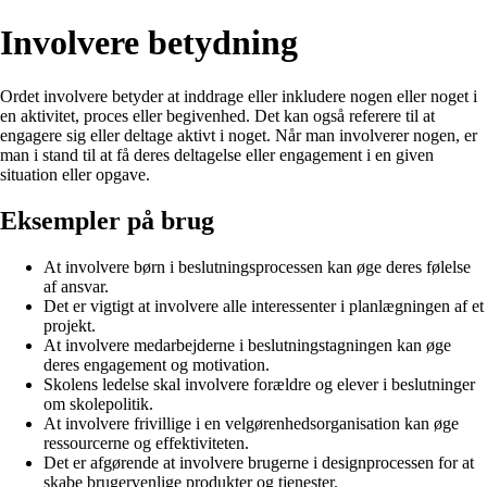
Involvere betydning
Ordet involvere betyder at inddrage eller inkludere nogen eller noget i
en aktivitet, proces eller begivenhed. Det kan også referere til at
engagere sig eller deltage aktivt i noget. Når man involverer nogen, er
man i stand til at få deres deltagelse eller engagement i en given
situation eller opgave.
Eksempler på brug
At involvere børn i beslutningsprocessen kan øge deres følelse
af ansvar.
Det er vigtigt at involvere alle interessenter i planlægningen af ​​et
projekt.
At involvere medarbejderne i beslutningstagningen kan øge
deres engagement og motivation.
Skolens ledelse skal involvere forældre og elever i beslutninger
om skolepolitik.
At involvere frivillige i en velgørenhedsorganisation kan øge
ressourcerne og effektiviteten.
Det er afgørende at involvere brugerne i designprocessen for at
skabe brugervenlige produkter og tjenester.