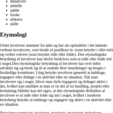
distancere
adskille
splitte
forske
afskære
skille
Etymologi
Ordet involvere stammer fra latin og har sin oprindelse i det latinske
verbum involovere, som består af præfikset in- (som betyder i eller ind)
og verbet volvere (som betyder rulle eller folde). Den etymologiske
betydning af involvere kan derfor beskrives som at rulle eller folde ind
i noget.Den etymologiske betydning af involvere har over tiden
udviklet sig og bredt sig til at omfatte flere betydninger og bruges i
forskellige kontekster. I dag betyder involvere generelt at inddrage,
engagere eller deltage i en aktivitet eller en situation. Når man
involverer sig i noget, bliver man dybt engageret og deltager aktivt i
det, hvilket kan medføre at man er en del af en handling, projekt eller
beslutning.Således kan det siges, at den etymologiske definition af
involvere er at rulle eller folde sig ind i noget, hvilket i moderne
betydning betyder at inddrage og engagere sig aktivt i en aktivitet eller
en situation.
Populære søgninger: involvere, involvere, involverer, indvolvere