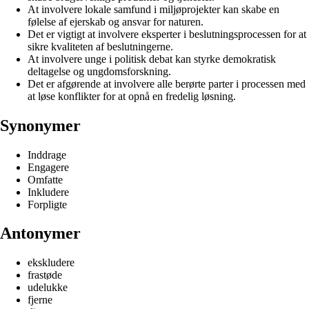
At involvere lokale samfund i miljøprojekter kan skabe en
følelse af ejerskab og ansvar for naturen.
Det er vigtigt at involvere eksperter i beslutningsprocessen for at
sikre kvaliteten af ​​beslutningerne.
At involvere unge i politisk debat kan styrke demokratisk
deltagelse og ungdomsforskning.
Det er afgørende at involvere alle berørte parter i processen med
at løse konflikter for at opnå en fredelig løsning.
Synonymer
Inddrage
Engagere
Omfatte
Inkludere
Forpligte
Antonymer
ekskludere
frastøde
udelukke
fjerne