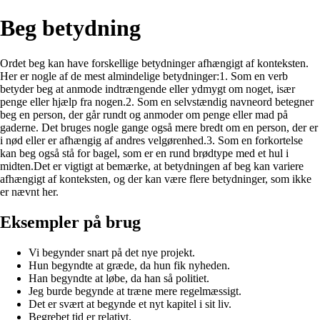
Beg betydning
Ordet beg kan have forskellige betydninger afhængigt af konteksten.
Her er nogle af de mest almindelige betydninger:1. Som en verb
betyder beg at anmode indtrængende eller ydmygt om noget, især
penge eller hjælp fra nogen.2. Som en selvstændig navneord betegner
beg en person, der går rundt og anmoder om penge eller mad på
gaderne. Det bruges nogle gange også mere bredt om en person, der er
i nød eller er afhængig af andres velgørenhed.3. Som en forkortelse
kan beg også stå for bagel, som er en rund brødtype med et hul i
midten.Det er vigtigt at bemærke, at betydningen af beg kan variere
afhængigt af konteksten, og der kan være flere betydninger, som ikke
er nævnt her.
Eksempler på brug
Vi begynder snart på det nye projekt.
Hun begyndte at græde, da hun fik nyheden.
Han begyndte at løbe, da han så politiet.
Jeg burde begynde at træne mere regelmæssigt.
Det er svært at begynde et nyt kapitel i sit liv.
Begrebet tid er relativt.