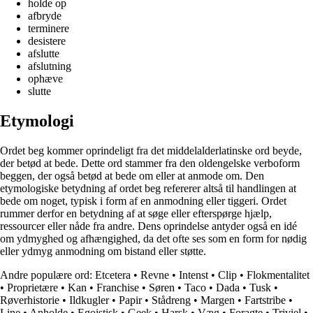
holde op
afbryde
terminere
desistere
afslutte
afslutning
ophæve
slutte
Etymologi
Ordet beg kommer oprindeligt fra det middelalderlatinske ord beyde,
der betød at bede. Dette ord stammer fra den oldengelske verboform
beggen, der også betød at bede om eller at anmode om. Den
etymologiske betydning af ordet beg refererer altså til handlingen at
bede om noget, typisk i form af en anmodning eller tiggeri. Ordet
rummer derfor en betydning af at søge eller efterspørge hjælp,
ressourcer eller nåde fra andre. Dens oprindelse antyder også en idé
om ydmyghed og afhængighed, da det ofte ses som en form for nødig
eller ydmyg anmodning om bistand eller støtte.
Andre populære ord:
Etcetera
•
Revne
•
Intenst
•
Clip
•
Flokmentalitet
•
Proprietære
•
Kan
•
Franchise
•
Søren
•
Taco
•
Dada
•
Tusk
•
Røverhistorie
•
Ildkugler
•
Papir
•
Stådreng
•
Margen
•
Fartstribe
•
Line
•
Anholde
•
Egoistisk
•
Geek
•
Harsk
•
Væg
•
Foragte
•
Triviel
•