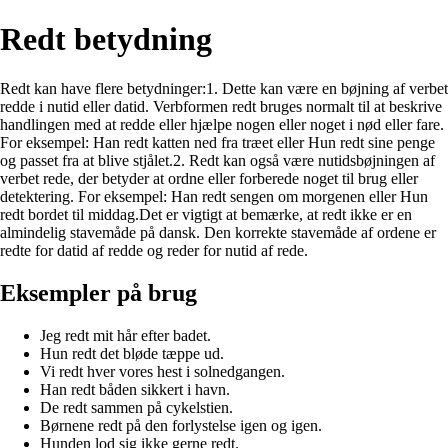
Redt betydning
Redt kan have flere betydninger:1. Dette kan være en bøjning af verbet
redde i nutid eller datid. Verbformen redt bruges normalt til at beskrive
handlingen med at redde eller hjælpe nogen eller noget i nød eller fare.
For eksempel: Han redt katten ned fra træet eller Hun redt sine penge
og passet fra at blive stjålet.2. Redt kan også være nutidsbøjningen af
verbet rede, der betyder at ordne eller forberede noget til brug eller
detektering. For eksempel: Han redt sengen om morgenen eller Hun
redt bordet til middag.Det er vigtigt at bemærke, at redt ikke er en
almindelig stavemåde på dansk. Den korrekte stavemåde af ordene er
redte for datid af redde og reder for nutid af rede.
Eksempler på brug
Jeg redt mit hår efter badet.
Hun redt det bløde tæppe ud.
Vi redt hver vores hest i solnedgangen.
Han redt båden sikkert i havn.
De redt sammen på cykelstien.
Børnene redt på den forlystelse igen og igen.
Hunden lod sig ikke gerne redt.