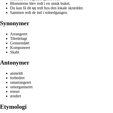
Blomsterne blev redt i en smuk buket.
Du kan få dit tøj redt hos den lokale skrædder.
Sammen redt de ind i solnedgangen.
Synonymer
Arrangeret
Tilrettelagt
Gennemført
Komponeret
Skabt
Antonymer
anmeldt
forbedret
omarrangeret
omorganiseret
renset
ændret
Etymologi