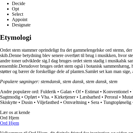
Decide
Opt
Select
Appoint
Designate
Etymologi
Ordet stem stammer oprindeligt fra det gammelengelske ord stemn, der ha
skib.Denne betydning blev senere overført til brug i musikken, hvor ste
andre toner udviklede sig.I dag bruges ordet stem stadig i musikalsk sa
ensemble.Derudover bruges ordet stem også i botanisk sammenhæng, hvor d
støtter og bærer de forskellige dele af planten.Samlet set kan man sige,
Populære søgninger: stemdansk, stem dansk, stem dansk, stem
Andre populære ord:
Fulderik
•
Galan
•
Of
•
Estimat
•
Konventionel
•
Sagtmodig
•
Opført
•
Vha.
•
Kirketjener
•
Læsbarhed
•
Peroral
•
Mutat
Skiskytte
•
Dusin
•
Viljefasthed
•
Omvæltning
•
Sera
•
Tungtopløselig
Lær os at kende
Ord Hjem
Ord Hjem