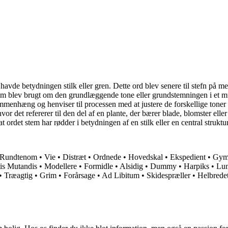
vde betydningen stilk eller gren. Dette ord blev senere til stefn på me
m blev brugt om den grundlæggende tone eller grundstemningen i et musik
mmenhæng og henviser til processen med at justere de forskellige toner 
et refererer til den del af en plante, der bærer blade, blomster eller f
 at ordet stem har rødder i betydningen af en stilk eller en central str
Rundtenom
•
Vie
•
Distræt
•
Ordnede
•
Hovedskal
•
Ekspedient
•
Gymn
is Mutandis
•
Modellere
•
Formidle
•
Alsidig
•
Dummy
•
Harpiks
•
Lu
•
Træagtig
•
Grim
•
Forårsage
•
Ad Libitum
•
Skidespræller
•
Helbrede