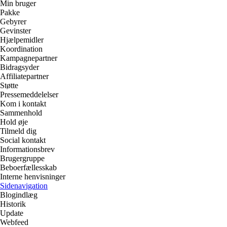
Min bruger
Pakke
Gebyrer
Gevinster
Hjælpemidler
Koordination
Kampagnepartner
Bidragsyder
Affiliatepartner
Støtte
Pressemeddelelser
Kom i kontakt
Sammenhold
Hold øje
Tilmeld dig
Social kontakt
Informationsbrev
Brugergruppe
Beboerfællesskab
Interne henvisninger
Sidenavigation
Blogindlæg
Historik
Update
Webfeed