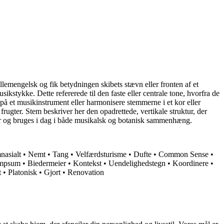
llemengelsk og fik betydningen skibets stævn eller fronten af et
stykke. Dette refererede til den faste eller centrale tone, hvorfra de
på et musikinstrument eller harmonisere stemmerne i et kor eller
rugter. Stem beskriver her den opadrettede, vertikale struktur, der
uktur og bruges i dag i både musikalsk og botanisk sammenhæng.
asialt
•
Nemt
•
Tang
•
Velfærdsturisme
•
Dufte
•
Common Sense
•
mpsum
•
Biedermeier
•
Kontekst
•
Uendelighedstegn
•
Koordinere
•
t
•
Platonisk
•
Gjort
•
Renovation