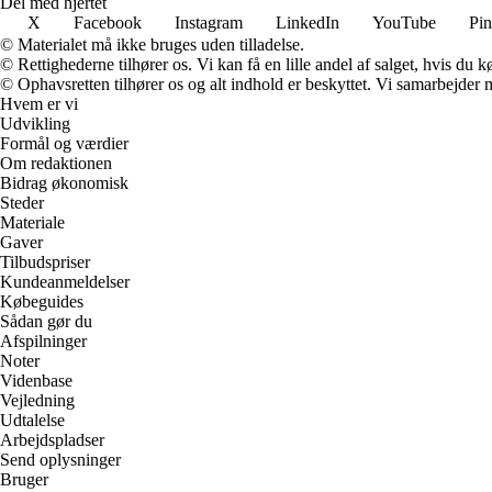
Del med hjertet
X
Facebook
Instagram
LinkedIn
YouTube
Pin
© Materialet må ikke bruges uden tilladelse.
© Rettighederne tilhører os. Vi kan få en lille andel af salget, hvis du
© Ophavsretten tilhører os og alt indhold er beskyttet. Vi samarbejder 
Hvem er vi
Udvikling
Formål og værdier
Om redaktionen
Bidrag økonomisk
Steder
Materiale
Gaver
Tilbudspriser
Kundeanmeldelser
Købeguides
Sådan gør du
Afspilninger
Noter
Videnbase
Vejledning
Udtalelse
Arbejdspladser
Send oplysninger
Bruger