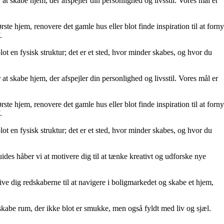
at skabe hjem, der afspejler din personlighed og livsstil. Vores mål er
rste hjem, renovere det gamle hus eller blot finde inspiration til at forny
.
lot en fysisk struktur; det er et sted, hvor minder skabes, og hvor du
at skabe hjem, der afspejler din personlighed og livsstil. Vores mål er
rste hjem, renovere det gamle hus eller blot finde inspiration til at forny
.
lot en fysisk struktur; det er et sted, hvor minder skabes, og hvor du
uides håber vi at motivere dig til at tænke kreativt og udforske nye
t give dig redskaberne til at navigere i boligmarkedet og skabe et hjem,
kabe rum, der ikke blot er smukke, men også fyldt med liv og sjæl.