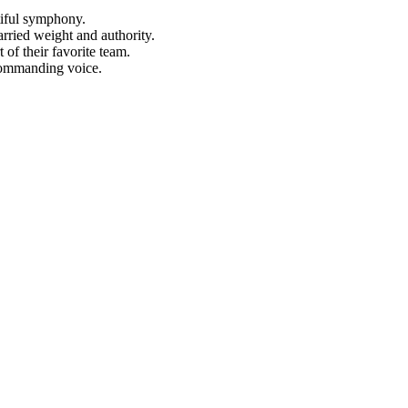
tiful symphony.
rried weight and authority.
 of their favorite team.
commanding voice.