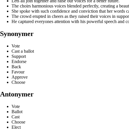
Lets all join together and raise our voices for a better future.
The choirs harmonious voices blended perfectly, creating a beau
She spoke with such confidence and conviction that her words ca
The crowd erupted in cheers as they raised their voices in support
He captured everyones attention with his powerful speech and 
Synonymer
Vote
Cast a ballot
Support
Endorse
Back
Favour
Approve
Choose
Antonymer
Vote
Ballot
Cast
Choose
Elect