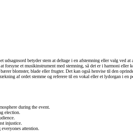
t udsagnsord betyder stem at deltage i en afstemning eller valg ved at
t forsyne et musikinstrument med stemning, så det er i harmoni eller ko
r bærer blomster, blade eller frugter. Det kan også henvise til den oprind
ning af ordet stemme og referere til en vokal eller et lydorgan i en per
tmosphere during the event.
g election.
udience.
st injustice.
g everyones attention.