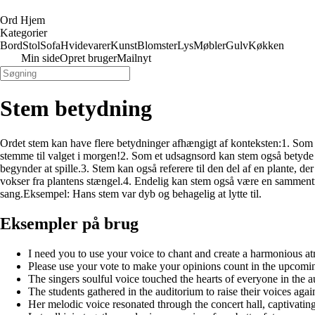
Ord Hjem
Kategorier
Bord
Stol
Sofa
Hvidevarer
Kunst
Blomster
Lys
Møbler
Gulv
Køkken
Min side
Opret bruger
Mailnyt
Stem betydning
Ordet stem kan have flere betydninger afhængigt af konteksten:1. Som e
stemme til valget i morgen!2. Som et udsagnsord kan stem også betyde a
begynder at spille.3. Stem kan også referere til den del af en plante, de
vokser fra plantens stængel.4. Endelig kan stem også være en sammentræk
sang.Eksempel: Hans stem var dyb og behagelig at lytte til.
Eksempler på brug
I need you to use your voice to chant and create a harmonious a
Please use your vote to make your opinions count in the upcomin
The singers soulful voice touched the hearts of everyone in the a
The students gathered in the auditorium to raise their voices again
Her melodic voice resonated through the concert hall, captivatin