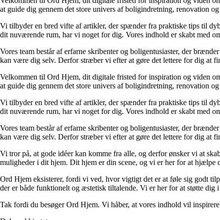
Velkommen til Ord Hjem, dit digitale fristed for inspiration og viden om
at guide dig gennem det store univers af boligindretning, renovation og
Vi tilbyder en bred vifte af artikler, der spænder fra praktiske tips til 
dit nuværende rum, har vi noget for dig. Vores indhold er skabt med om
Vores team består af erfarne skribenter og boligentusiaster, der brænder 
kan være dig selv. Derfor stræber vi efter at gøre det lettere for dig at f
Velkommen til Ord Hjem, dit digitale fristed for inspiration og viden om
at guide dig gennem det store univers af boligindretning, renovation og
Vi tilbyder en bred vifte af artikler, der spænder fra praktiske tips til 
dit nuværende rum, har vi noget for dig. Vores indhold er skabt med om
Vores team består af erfarne skribenter og boligentusiaster, der brænder 
kan være dig selv. Derfor stræber vi efter at gøre det lettere for dig at f
Vi tror på, at gode idéer kan komme fra alle, og derfor ønsker vi at skab
muligheder i dit hjem. Dit hjem er din scene, og vi er her for at hjælpe
Ord Hjem eksisterer, fordi vi ved, hvor vigtigt det er at føle sig godt ti
der er både funktionelt og æstetisk tiltalende. Vi er her for at støtte dig 
Tak fordi du besøger Ord Hjem. Vi håber, at vores indhold vil inspirer