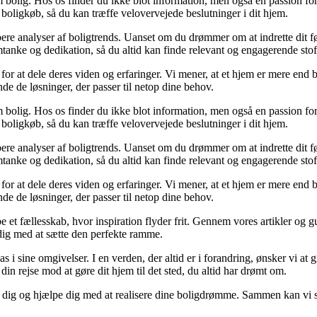
 bolig. Hos os finder du ikke blot information, men også en passion for 
 boligkøb, så du kan træffe velovervejede beslutninger i dit hjem.
dybere analyser af boligtrends. Uanset om du drømmer om at indrette dit fø
tanke og dedikation, så du altid kan finde relevant og engagerende stof
for at dele deres viden og erfaringer. Vi mener, at et hjem er mere end b
inde de løsninger, der passer til netop dine behov.
 bolig. Hos os finder du ikke blot information, men også en passion for 
 boligkøb, så du kan træffe velovervejede beslutninger i dit hjem.
dybere analyser af boligtrends. Uanset om du drømmer om at indrette dit fø
tanke og dedikation, så du altid kan finde relevant og engagerende stof
for at dele deres viden og erfaringer. Vi mener, at et hjem er mere end b
inde de løsninger, der passer til netop dine behov.
e et fællesskab, hvor inspiration flyder frit. Gennem vores artikler og g
 dig med at sætte den perfekte ramme.
lpas i sine omgivelser. I en verden, der altid er i forandring, ønsker vi a
i din rejse mod at gøre dit hjem til det sted, du altid har drømt om.
e dig og hjælpe dig med at realisere dine boligdrømme. Sammen kan vi s