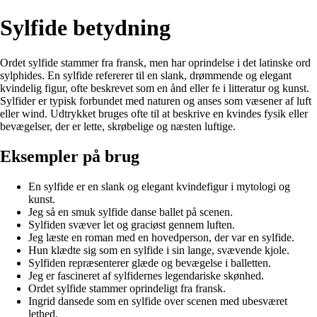
Sylfide betydning
Ordet sylfide stammer fra fransk, men har oprindelse i det latinske ord
sylphides. En sylfide refererer til en slank, drømmende og elegant
kvindelig figur, ofte beskrevet som en ånd eller fe i litteratur og kunst.
Sylfider er typisk forbundet med naturen og anses som væsener af luft
eller wind. Udtrykket bruges ofte til at beskrive en kvindes fysik eller
bevægelser, der er lette, skrøbelige og næsten luftige.
Eksempler på brug
En sylfide er en slank og elegant kvindefigur i mytologi og
kunst.
Jeg så en smuk sylfide danse ballet på scenen.
Sylfiden svæver let og graciøst gennem luften.
Jeg læste en roman med en hovedperson, der var en sylfide.
Hun klædte sig som en sylfide i sin lange, svævende kjole.
Sylfiden repræsenterer glæde og bevægelse i balletten.
Jeg er fascineret af sylfidernes legendariske skønhed.
Ordet sylfide stammer oprindeligt fra fransk.
Ingrid dansede som en sylfide over scenen med ubesværet
lethed.