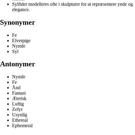
Sylfider modelleres ofte i skulpturer for at repræsentere ynde og
elegance.
Synonymer
Fe
Elverpige
Nymfe
Syl
Antonymer
Nymfe
Fe
Ånd
Fantasi
Æterisk
Luftig
Zefyr
Usynlig
Ethereal
Ephemeral