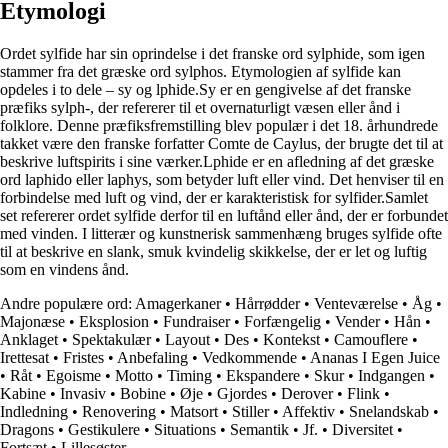
Etymologi
Ordet sylfide har sin oprindelse i det franske ord sylphide, som igen
stammer fra det græske ord sylphos. Etymologien af sylfide kan
opdeles i to dele – sy og lphide.Sy er en gengivelse af det franske
præfiks sylph-, der refererer til et overnaturligt væsen eller ånd i
folklore. Denne præfiksfremstilling blev populær i det 18. århundrede
takket være den franske forfatter Comte de Caylus, der brugte det til at
beskrive luftspirits i sine værker.Lphide er en afledning af det græske
ord laphido eller laphys, som betyder luft eller vind. Det henviser til en
forbindelse med luft og vind, der er karakteristisk for sylfider.Samlet
set refererer ordet sylfide derfor til en luftånd eller ånd, der er forbundet
med vinden. I litterær og kunstnerisk sammenhæng bruges sylfide ofte
til at beskrive en slank, smuk kvindelig skikkelse, der er let og luftig
som en vindens ånd.
Andre populære ord:
Amagerkaner
•
Hårrødder
•
Venteværelse
•
Åg
•
Majonæse
•
Eksplosion
•
Fundraiser
•
Forfængelig
•
Vender
•
Hån
•
Anklaget
•
Spektakulær
•
Layout
•
Des
•
Kontekst
•
Camouflere
•
Irettesat
•
Fristes
•
Anbefaling
•
Vedkommende
•
Ananas I Egen Juice
•
Råt
•
Egoisme
•
Motto
•
Timing
•
Ekspandere
•
Skur
•
Indgangen
•
Kabine
•
Invasiv
•
Bobine
•
Øje
•
Gjordes
•
Derover
•
Flink
•
Indledning
•
Renovering
•
Matsort
•
Stiller
•
Affektiv
•
Snelandskab
•
Dragons
•
Gestikulere
•
Situations
•
Semantik
•
Jf.
•
Diversitet
•
Fortsæt
•
Lillesøster