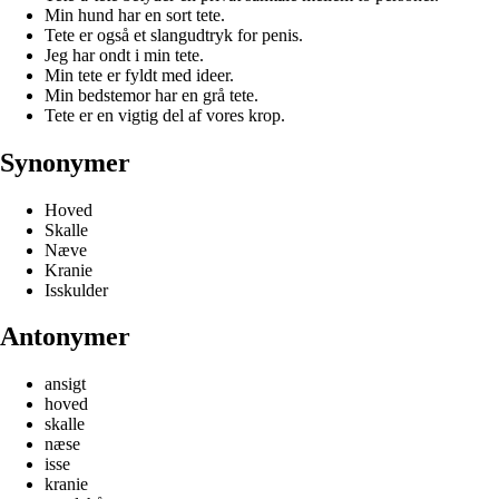
Min hund har en sort tete.
Tete er også et slangudtryk for penis.
Jeg har ondt i min tete.
Min tete er fyldt med ideer.
Min bedstemor har en grå tete.
Tete er en vigtig del af vores krop.
Synonymer
Hoved
Skalle
Næve
Kranie
Isskulder
Antonymer
ansigt
hoved
skalle
næse
isse
kranie