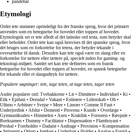
pandehår
Etymologi
Ordet tete stammer oprindeligt fra det franske sprog, hvor det primært
anvendes som en betegnelse for hovedet eller toppen af hovedet.
Etymologisk set er tete afledt af det latinske ord testa, som betyder skal
eller beholder. Ordet tete kan også henvises til det spanske sprog, hvor
det bruges som en forkortelse for tetera, der betyder tekande i
oversættelse til dansk. Desuden kan tete også være en slang eller en
forkortelse for tættere eller tættere på, specielt inden for gaming- og
teknologi-miljøet. Samlet set kan tete defineres som en fransk
betegnelse for hovedet eller toppen af hovedet, en spansk betegnelse
for tekande eller et slangudtryk for tættere.
Populære søgninger: tete, tage teten, at tage teten, tager teten
Andre populære ord:
Tvebakkerne
•
Lir
•
Dimittere
•
Individuel
•
Ki
•
Etik
•
Epifani
•
Derudaf
•
Vakant
•
Estimere
•
Lidenskab
•
Oh
•
Ultimo
•
Arbitrær
•
Svejse
•
Mere
•
Lineær
•
Comme Il Faut
•
Underjordisk
•
Afslut
•
Dementi
•
Provenu
•
Kunde
•
Overlæge
•
Gymnastiksalen
•
Himmelen
•
Asen
•
Krakilsk
•
Forsoren
•
Røvpule
•
Reeksamen
•
Dummy
•
Facilitator
•
Dispensation
•
Flamboyant
•
Presbal
•
Foreholder
•
Dadaist
•
Andrage
•
Provision
•
Kompensation
•
Stringent
•
Otium
•
Isørken
•
Underlagt
•
Holder
•
Analog
•
Formå
•