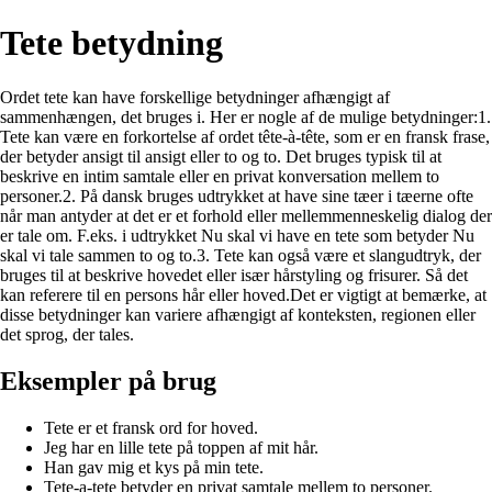
Tete betydning
Ordet tete kan have forskellige betydninger afhængigt af
sammenhængen, det bruges i. Her er nogle af de mulige betydninger:1.
Tete kan være en forkortelse af ordet tête-à-tête, som er en fransk frase,
der betyder ansigt til ansigt eller to og to. Det bruges typisk til at
beskrive en intim samtale eller en privat konversation mellem to
personer.2. På dansk bruges udtrykket at have sine tæer i tæerne ofte
når man antyder at det er et forhold eller mellemmenneskelig dialog der
er tale om. F.eks. i udtrykket Nu skal vi have en tete som betyder Nu
skal vi tale sammen to og to.3. Tete kan også være et slangudtryk, der
bruges til at beskrive hovedet eller især hårstyling og frisurer. Så det
kan referere til en persons hår eller hoved.Det er vigtigt at bemærke, at
disse betydninger kan variere afhængigt af konteksten, regionen eller
det sprog, der tales.
Eksempler på brug
Tete er et fransk ord for hoved.
Jeg har en lille tete på toppen af mit hår.
Han gav mig et kys på min tete.
Tete-a-tete betyder en privat samtale mellem to personer.