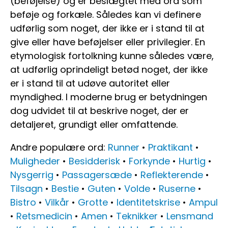
(beføjelse) og er beslægtet med ord som
beføje og forkæle. Således kan vi definere
udførlig som noget, der ikke er i stand til at
give eller have beføjelser eller privilegier. En
etymologisk fortolkning kunne således være,
at udførlig oprindeligt betød noget, der ikke
er i stand til at udøve autoritet eller
myndighed. I moderne brug er betydningen
dog udvidet til at beskrive noget, der er
detaljeret, grundigt eller omfattende.
Andre populære ord:
Runner
•
Praktikant
•
Muligheder
•
Besidderisk
•
Forkynde
•
Hurtig
•
Nysgerrig
•
Passagersæde
•
Reflekterende
•
Tilsagn
•
Bestie
•
Guten
•
Volde
•
Ruserne
•
Bistro
•
Vilkår
•
Grotte
•
Identitetskrise
•
Ampul
•
Retsmedicin
•
Amen
•
Teknikker
•
Lensmand