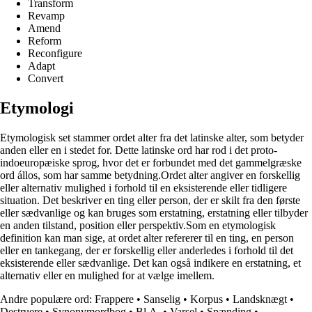
Transform
Revamp
Amend
Reform
Reconfigure
Adapt
Convert
Etymologi
Etymologisk set stammer ordet alter fra det latinske alter, som betyder
anden eller en i stedet for. Dette latinske ord har rod i det proto-
indoeuropæiske sprog, hvor det er forbundet med det gammelgræske
ord állos, som har samme betydning.Ordet alter angiver en forskellig
eller alternativ mulighed i forhold til en eksisterende eller tidligere
situation. Det beskriver en ting eller person, der er skilt fra den første
eller sædvanlige og kan bruges som erstatning, erstatning eller tilbyder
en anden tilstand, position eller perspektiv.Som en etymologisk
definition kan man sige, at ordet alter refererer til en ting, en person
eller en tankegang, der er forskellig eller anderledes i forhold til det
eksisterende eller sædvanlige. Det kan også indikere en erstatning, et
alternativ eller en mulighed for at vælge imellem.
Andre populære ord:
Frappere
•
Sanselig
•
Korpus
•
Landsknægt
•
Destruere
•
Synonymordbog
•
Bl.A.
•
Varsel
•
Spænding
•