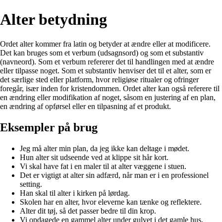
Alter betydning
Ordet alter kommer fra latin og betyder at ændre eller at modificere.
Det kan bruges som et verbum (udsagnsord) og som et substantiv
(navneord). Som et verbum refererer det til handlingen med at ændre
eller tilpasse noget. Som et substantiv henviser det til et alter, som er
det særlige sted eller platform, hvor religiøse ritualer og ofringer
foregår, især inden for kristendommen. Ordet alter kan også referere til
en ændring eller modifikation af noget, såsom en justering af en plan,
en ændring af opførsel eller en tilpasning af et produkt.
Eksempler på brug
Jeg må alter min plan, da jeg ikke kan deltage i mødet.
Hun alter sit udseende ved at klippe sit hår kort.
Vi skal have fat i en maler til at alter væggene i stuen.
Det er vigtigt at alter sin adfærd, når man er i en professionel
setting.
Han skal til alter i kirken på lørdag.
Skolen har en alter, hvor eleverne kan tænke og reflektere.
Alter dit tøj, så det passer bedre til din krop.
Vi opdagede en gammel alter under gulvet i det gamle hus.