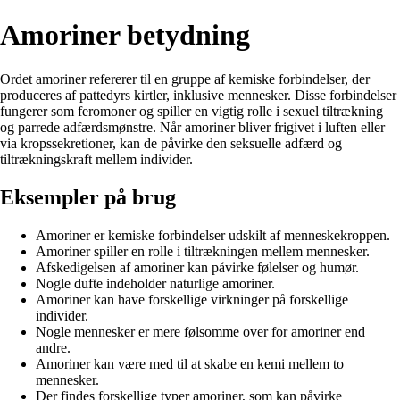
Amoriner betydning
Ordet amoriner refererer til en gruppe af kemiske forbindelser, der
produceres af pattedyrs kirtler, inklusive mennesker. Disse forbindelser
fungerer som feromoner og spiller en vigtig rolle i sexuel tiltrækning
og parrede adfærdsmønstre. Når amoriner bliver frigivet i luften eller
via kropssekretioner, kan de påvirke den seksuelle adfærd og
tiltrækningskraft mellem individer.
Eksempler på brug
Amoriner er kemiske forbindelser udskilt af menneskekroppen.
Amoriner spiller en rolle i tiltrækningen mellem mennesker.
Afskedigelsen af amoriner kan påvirke følelser og humør.
Nogle dufte indeholder naturlige amoriner.
Amoriner kan have forskellige virkninger på forskellige
individer.
Nogle mennesker er mere følsomme over for amoriner end
andre.
Amoriner kan være med til at skabe en kemi mellem to
mennesker.
Der findes forskellige typer amoriner, som kan påvirke