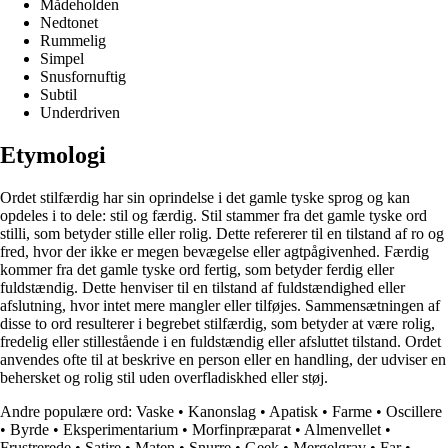
Mådeholden
Nedtonet
Rummelig
Simpel
Snusfornuftig
Subtil
Underdriven
Etymologi
Ordet stilfærdig har sin oprindelse i det gamle tyske sprog og kan
opdeles i to dele: stil og færdig. Stil stammer fra det gamle tyske ord
stilli, som betyder stille eller rolig. Dette refererer til en tilstand af ro og
fred, hvor der ikke er megen bevægelse eller agtpågivenhed. Færdig
kommer fra det gamle tyske ord fertig, som betyder ferdig eller
fuldstændig. Dette henviser til en tilstand af fuldstændighed eller
afslutning, hvor intet mere mangler eller tilføjes. Sammensætningen af
disse to ord resulterer i begrebet stilfærdig, som betyder at være rolig,
fredelig eller stillestående i en fuldstændig eller afsluttet tilstand. Ordet
anvendes ofte til at beskrive en person eller en handling, der udviser en
behersket og rolig stil uden overfladiskhed eller støj.
Andre populære ord:
Vaske
•
Kanonslag
•
Apatisk
•
Farme
•
Oscillere
•
Byrde
•
Eksperimentarium
•
Morfinpræparat
•
Almenvellet
•
Frustrerede
•
Satire
•
Maten
•
Snurre
•
Geek
•
Mergelgrav
•
Far
•