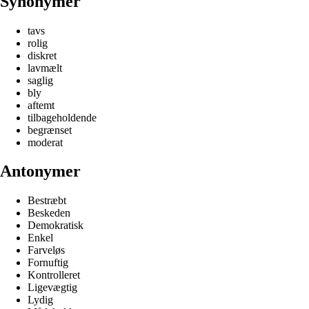
Synonymer
tavs
rolig
diskret
lavmælt
saglig
bly
aftemt
tilbageholdende
begrænset
moderat
Antonymer
Bestræbt
Beskeden
Demokratisk
Enkel
Farveløs
Fornuftig
Kontrolleret
Ligevægtig
Lydig